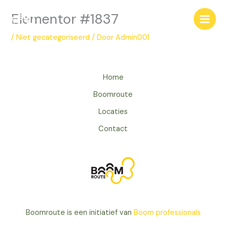
Ga
Elementor #1837
naar
de
/
Niet gecategoriseerd
/ Door
Admin001
inhoud
Home
Boomroute
Locaties
Contact
Boomroute is een initiatief van
Boom professionals